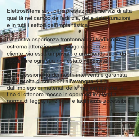
Elettrosistemi s.r.l. offre prestazioni e servizi di alta
qualità nel campo dell'edilizia, delle ristrutturazioni
e in tutti i settori dell'impiantistica.
La nostra esperienza trentennale si traduce in
estrema attenzione alle singole esigenze del
cliente, sia esso un privato o un'azienda, così da
soddisfare ogni
sua richiesta o necessità.
La professionalità dei nostri interventi è garantita
dalla scelta di soluzioni all'avanguardia e
dall'impiego di materiali delle migliori marche, al
fine di ottenere messe in opera ed impianti a
norma di legge, funzionali e facilmente accessibili
.